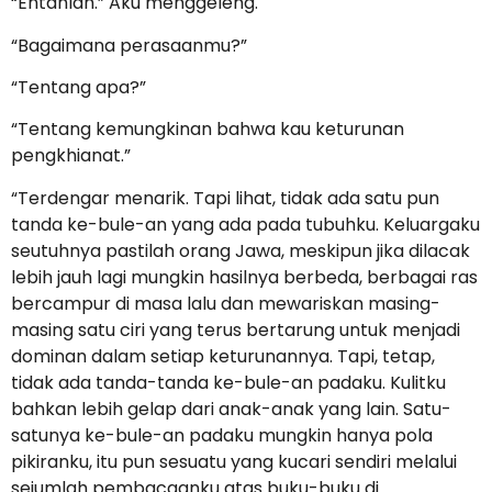
“Entahlah.” Aku menggeleng.
“Bagaimana perasaanmu?”
“Tentang apa?”
“Tentang kemungkinan bahwa kau keturunan
pengkhianat.”
“Terdengar menarik. Tapi lihat, tidak ada satu pun
tanda ke-bule-an yang ada pada tubuhku. Keluargaku
seutuhnya pastilah orang Jawa, meskipun jika dilacak
lebih jauh lagi mungkin hasilnya berbeda, berbagai ras
bercampur di masa lalu dan mewariskan masing-
masing satu ciri yang terus bertarung untuk menjadi
dominan dalam setiap keturunannya. Tapi, tetap,
tidak ada tanda-tanda ke-bule-an padaku. Kulitku
bahkan lebih gelap dari anak-anak yang lain. Satu-
satunya ke-bule-an padaku mungkin hanya pola
pikiranku, itu pun sesuatu yang kucari sendiri melalui
sejumlah pembacaanku atas buku-buku di