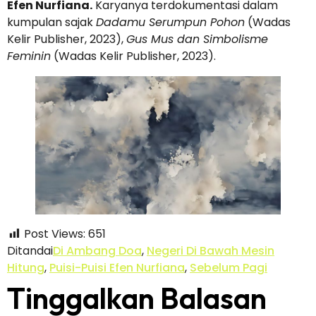
Efen Nurfiana.
Karyanya terdokumentasi dalam
kumpulan sajak
Dadamu Serumpun Pohon
(Wadas
Kelir Publisher, 2023),
Gus Mus dan Simbolisme
Feminin
(Wadas Kelir Publisher, 2023).
Post Views:
651
Ditandai
Di Ambang Doa
,
Negeri Di Bawah Mesin
Hitung
,
Puisi-Puisi Efen Nurfiana
,
Sebelum Pagi
Tinggalkan Balasan