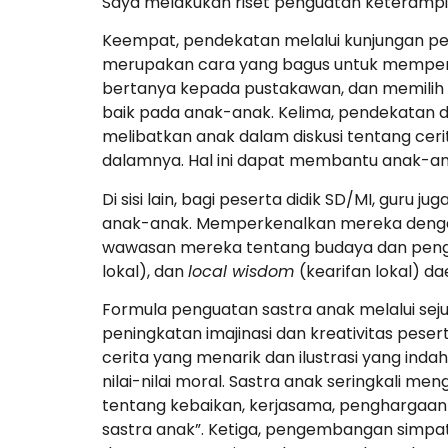
Saya melakukan riset penguatan keterampila
Keempat, pendekatan melalui kunjungan pe
merupakan cara yang bagus untuk memperl
bertanya kepada pustakawan, dan memilih
baik pada anak-anak. Kelima, pendekatan di
melibatkan anak dalam diskusi tentang cerit
dalamnya. Hal ini dapat membantu anak-
Di sisi lain, bagi peserta didik SD/MI, gur
anak-anak. Memperkenalkan mereka dengan b
wawasan mereka tentang budaya dan peng
lokal), dan
local wisdom
(kearifan lokal) 
Formula penguatan sastra anak melalui sej
peningkatan imajinasi dan kreativitas pese
cerita yang menarik dan ilustrasi yang in
nilai-nilai moral. Sastra anak seringkali me
tentang kebaikan, kerjasama, penghargaan 
sastra anak”. Ketiga, pengembangan simpa