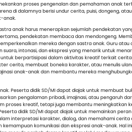
enekankan proses pengenalan dan pemahaman anak terha
rena di dalamnya berisi undur cerita, puisi, dongeng, a
-anak.
 sastra anak harus menerapkan sejumlah pendekatan ya
. Pertama, pendekatan membaca dan mendongeng. Memb
memperkenalkan mereka dengan sastra anak. Guru atau
ara, intonasi, dan ekspresi yang menarik untuk menari
 untuk berpartisipasi dalam aktivitas kreatif terkait cer
 cerita, membuat boneka karakter, atau menulis ulang
g imajinasi anak-anak dan membantu mereka menghubung
nak. Peserta didik SD/MI dapat diajak untuk membuat buk
kan pengalaman pribadi, imajinasi, atau pengaruh dari c
lam proses kreatif, tetapi juga membantu meningkatk
serta didik SD/MI dapat diajak untuk memainkan peran 
am interpretasi karakter, dialog, dan memahami cerita 
mampuan komunikasi dan ekspresi anak-anak. Hal ini pe