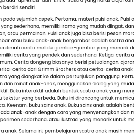
 ada “apresiasi” dan “kritik” sastra yang harus diajarka
berdiri sendiri.
 pada sejumlah aspek. Pertama, materi puisi anak. Puisi a
ang sederhana, memiliki irama yang mudah diingat, dan
n, atau permainan. Puisi anak juga bisa berisi pesan mor
mbar atau buku anak-anak bergambar adalah sastra anak
 menikmati cerita melalui gambar-gambar yang menarik
miliki cerita yang pendek dan sederhana. Ketiga, cerita
umum. Cerita dongeng biasanya berisi petualangan, ajara
ita-cerita dari Grimm Brothers atau cerita-cerita anak
stra yang diangkat ke dalam pertunjukan panggung. Per
n dan minat anak-anak, menggunakan dialog yang mud
raktif. Buku interaktif adalah bentuk sastra anak yang m
tau tekstur yang berbeda. Buku ini dirancang untuk memic
ca. Keenam, buku sains anak. Buku sains anak adalah ben
da anak-anak dengan cara yang menyenangkan dan muda
perimen sederhana, atau ilustrasi yang menarik untuk m
a anak. Selama ini, pembelajaran sastra anak masih men