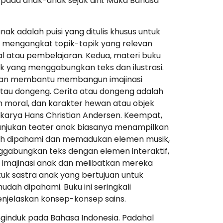
n pada anak-anak sejak dini. Maka Bahasa
nak adalah puisi yang ditulis khusus untuk
 mengangkat topik-topik yang relevan
al atau pembelajaran. Kedua, materi buku
 yang menggabungkan teks dan ilustrasi.
 dan membantu membangun imajinasi
 atau dongeng. Cerita atau dongeng adalah
n moral, dan karakter hewan atau objek
 karya Hans Christian Andersen. Keempat,
tunjukan teater anak biasanya menampilkan
ah dipahami dan memadukan elemen musik,
enggabungkan teks dengan elemen interaktif,
u imajinasi anak dan melibatkan mereka
tuk sastra anak yang bertujuan untuk
h dipahami. Buku ini seringkali
enjelaskan konsep-konsep sains.
ginduk pada Bahasa Indonesia. Padahal