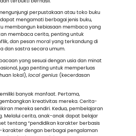
an terbukti berhasil.
mengunjungi perpustakaan atau toko buku
apat mengamati berbagai jenis buku,
bantu membangun kebiasaan membaca yang
iatan membaca cerita, penting untuk
nflik, dan pesan moral yang terkandung di
 dan sastra secara umum.
an bacaan yang sesuai dengan usia dan minat
asional, juga penting untuk memperluas
uan lokal),
local genius
(kecerdasan
emiliki banyak manfaat. Pertama,
engembangkan kreativitas mereka. Cerita-
kiran mereka sendiri. Kedua, pembelajaran
g. Melalui cerita, anak-anak dapat belajar
et tentang “pendidikan karakter berbasis
er-karakter dengan berbagai pengalaman