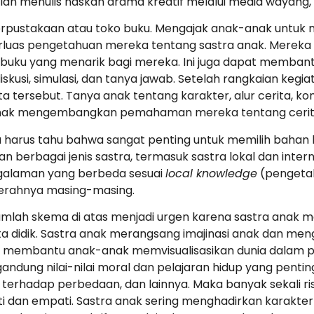
n menulis naskah drama kreatif melalui media wayang, d
rpustakaan atau toko buku. Mengajak anak-anak untuk 
uas pengetahuan mereka tentang sastra anak. Mereka d
 buku yang menarik bagi mereka. Ini juga dapat mem
skusi, simulasi, dan tanya jawab. Setelah rangkaian keg
a tersebut. Tanya anak tentang karakter, alur cerita, ko
anak mengembangkan pemahaman mereka tentang cerita
u juga harus tahu bahwa sangat penting untuk memilih bah
erbagai jenis sastra, termasuk sastra lokal dan intern
alaman yang berbeda sesuai
local knowledge
(pengetah
daerahnya masing-masing.
umlah skema di atas menjadi urgen karena sastra anak m
rta didik. Sastra anak merangsang imajinasi anak dan m
dah membantu anak-anak memvisualisasikan dunia dalam pi
ngandung nilai-nilai moral dan pelajaran hidup yang pentin
terhadap perbedaan, dan lainnya. Maka banyak sekali ris
ti dan empati. Sastra anak sering menghadirkan karakt