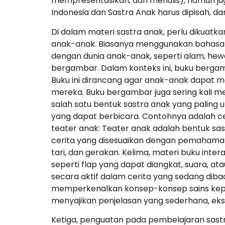
mempresentasikan, dan menulis), namun juga
Indonesia dan Sastra Anak harus dipisah, dan 
Di dalam materi sastra anak, perlu dikuatkan
anak-anak. Biasanya menggunakan bahasa y
dengan dunia anak-anak, seperti alam, hewa
bergambar. Dalam konteks ini, buku berga
Buku ini dirancang agar anak-anak dapat
mereka. Buku bergambar juga sering kali me
salah satu bentuk sastra anak yang paling 
yang dapat berbicara. Contohnya adalah cer
teater anak: Teater anak adalah bentuk sa
cerita yang disesuaikan dengan pemahama
tari, dan gerakan. Kelima, materi buku inte
seperti flap yang dapat diangkat, suara, a
secara aktif dalam cerita yang sedang diba
memperkenalkan konsep-konsep sains kepa
menyajikan penjelasan yang sederhana, eks
Ketiga, penguatan pada pembelajaran sastr