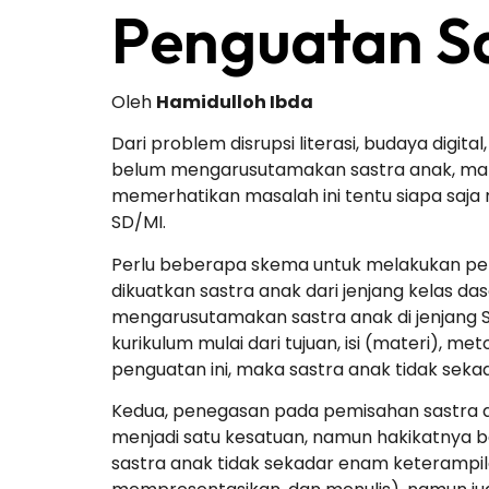
Penguatan Sa
Oleh
Hamidulloh Ibda
Dari problem disrupsi literasi, budaya digit
belum mengarusutamakan sastra anak, maka 
memerhatikan masalah ini tentu siapa saja m
SD/MI.
Perlu beberapa skema untuk melakukan peng
dikuatkan sastra anak dari jenjang kelas dasa
mengarusutamakan sastra anak di jenjang S
kurikulum mulai dari tujuan, isi (materi), m
penguatan ini, maka sastra anak tidak seka
Kedua, penegasan pada pemisahan sastra an
menjadi satu kesatuan, namun hakikatnya b
sastra anak tidak sekadar enam keteramp