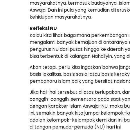
masyarakatnya, termasuk budayanya. Islam
Aswaja. Dan ini pula yang kemudian diterus
kehidupan masyarakatnya.
Refleksi NU
Kalau kita lihat bagaimana perkembangan Isl
mengalami banyak kemajuan di antaranya 
pengurus NU dari pusat hingga ke daerah ya
bisa terbentuk di kalangan Nahdliyin, yang
Akan tetapi, perlu kita ingatkan bahwa janga
basis lokalitas, basis sosial atau basis k
pembaharu Islam baik yang bersifat nasiona
Jika hal-hal tersebut di atas terlupakan, d
canggih-canggih, sementara pada saat yang
dengan karakter Islam Aswaja-NU, maka buk
ini, semakin banyak kita jumpai kelompok-k
adalah kelompok-kelompok demikian ini ban
di tangan pemuda-pemuda (NU) hari ini.