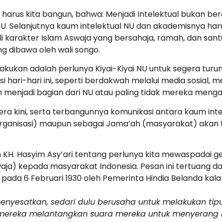
arus kita bangun, bahwa: Menjadi Intelektual bukan ber
r NU. Selanjutnya kaum intelektual NU dan akademisnya
karakter Islam Aswaja yang bersahaja, ramah, dan sant
g dibawa oleh wali songo.
ilakukan adalah perlunya Kiyai-Kiyai NU untuk segera tu
 hari-hari ini, seperti berdakwah melalui media sosial,
enjadi bagian dari NU atau paling tidak mereka mengama
era kini, serta terbangunnya komunikasi antara kaum int
organisasi) maupun sebagai Jama’ah (masyarakat) akan 
 KH. Hasyim Asy’ari tentang perlunya kita mewaspadai 
waja) kepada masyarakat Indonesia. Pesan ini tertuang
pada 6 Februari 1930 oleh Pemerinta Hindia Belanda kala i
yesatkan, sedari dulu berusaha untuk melakukan tip
i mereka melantangkan suara mereka untuk menyeran