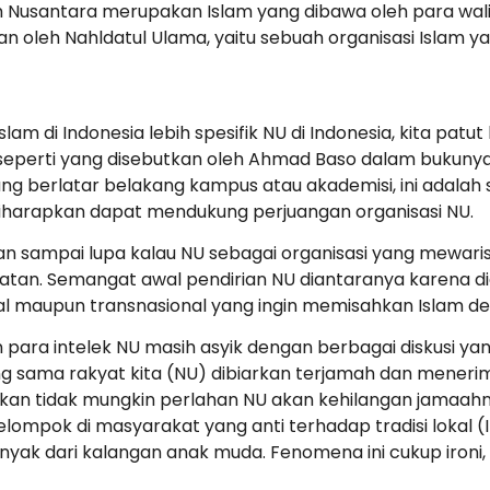
 Nusantara merupakan Islam yang dibawa oleh para wali
kan oleh Nahldatul Ulama, yaitu sebuah organisasi Isla
am di Indonesia lebih spesifik NU di Indonesia, kita pat
seperti yang disebutkan oleh Ahmad Baso dalam bukuny
ng berlatar belakang kampus atau akademisi, ini adalah
 diharapkan dapat mendukung perjuangan organisasi NU.
n sampai lupa kalau NU sebagai organisasi yang mewarisi t
erakyatan. Semangat awal pendirian NU diantaranya karena
l maupun transnasional yang ingin memisahkan Islam den
an para intelek NU masih asyik dengan berbagai diskusi y
 sama rakyat kita (NU) dibiarkan terjamah dan menerima 
an tidak mungkin perlahan NU akan kehilangan jamaahnya
elompok di masyarakat yang anti terhadap tradisi lokal 
yak dari kalangan anak muda. Fenomena ini cukup ironi,