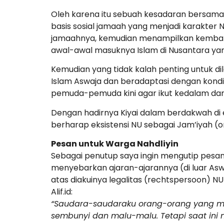
Oleh karena itu sebuah kesadaran bersama h
basis sosial jamaah yang menjadi karakte
jamaahnya, kemudian menampilkan kembali 
awal-awal masuknya Islam di Nusantara yan
Kemudian yang tidak kalah penting untuk d
Islam Aswaja dan beradaptasi dengan kondisi
pemuda-pemuda kini agar ikut kedalam dan m
Dengan hadirnya Kiyai dalam berdakwah di 
berharap eksistensi NU sebagai Jam’iyah (
Pesan untuk Warga Nahdliyin
Sebagai penutup saya ingin mengutip pesan
menyebarkan ajaran-ajarannya (di luar As
atas diakuinya legalitas (rechtspersoon) NU 
Alif.id:
“Saudara-saudaraku orang-orang yang men
sembunyi dan malu-malu. Tetapi saat in