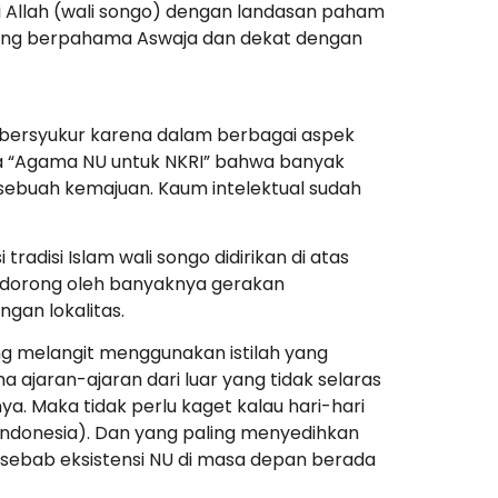
 Allah (wali songo) dengan landasan paham
m yang berpahama Aswaja dan dekat dengan
ut bersyukur karena dalam berbagai aspek
a “Agama NU untuk NKRI” bahwa banyak
 sebuah kemajuan. Kaum intelektual sudah
radisi Islam wali songo didirikan di atas
 didorong oleh banyaknya gerakan
gan lokalitas.
ang melangit menggunakan istilah yang
ajaran-ajaran dari luar yang tidak selaras
. Maka tidak perlu kaget kalau hari-hari
(Indonesia). Dan yang paling menyedihkan
 sebab eksistensi NU di masa depan berada