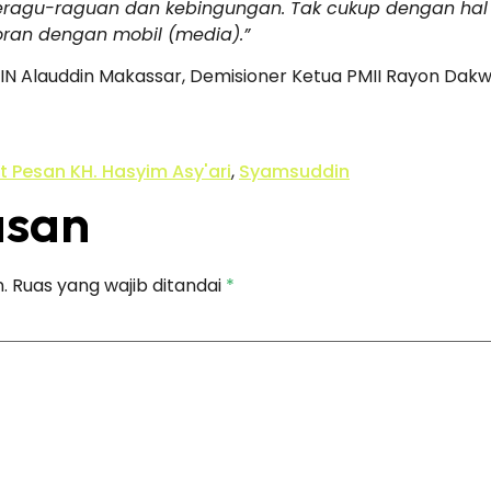
agu-raguan dan kebingungan. Tak cukup dengan hal i
oran dengan mobil (media).”
IN Alauddin Makassar, Demisioner Ketua PMII Rayon Dakw
t Pesan KH. Hasyim Asy'ari
,
Syamsuddin
asan
.
Ruas yang wajib ditandai
*