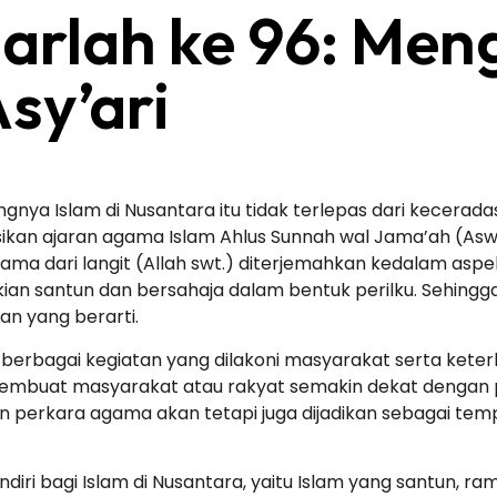
Harlah ke 96: Men
sy’ari
angnya Islam di Nusantara itu tidak terlepas dari kece
sikan ajaran agama Islam Ahlus Sunnah wal Jama’ah (As
ma dari langit (Allah swt.) diterjemahkan kedalam aspe
ian santun dan bersahaja dalam bentuk perilku. Sehingg
an yang berarti.
m berbagai kegiatan yang dilakoni masyarakat serta ket
embuat masyarakat atau rakyat semakin dekat dengan p
 perkara agama akan tetapi juga dijadikan sebagai tempat
endiri bagi Islam di Nusantara, yaitu Islam yang santun, 