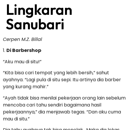
Lingkaran
Sanubari
Cerpen M.Z. Billal
1.
Di Barbershop
“Aku mau di situ!”
“Kita bisa cari tempat yang lebih bersih,” sahut
ayahnya. “Lagi pula di situ sepi. Itu artinya dia barber
yang kurang mahir.”
“Ayah tidak bisa menilai pekerjaan orang lain sebelum
mencoba cari tahu sendiri bagaimana hasil
pekerjaannya,” dia menjawab tegas. “Dan aku cuma
mau di situ.”
Dia tahu ayahnya tak bisa menolak. Maka dia lekas