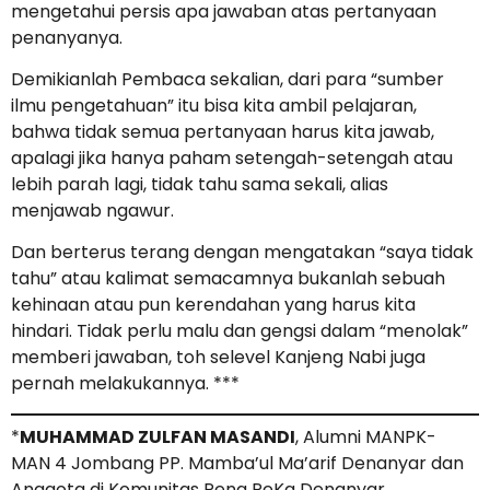
mengetahui persis apa jawaban atas pertanyaan
penanyanya.
Demikianlah Pembaca sekalian, dari para “sumber
ilmu pengetahuan” itu bisa kita ambil pelajaran,
bahwa tidak semua pertanyaan harus kita jawab,
apalagi jika hanya paham setengah-setengah atau
lebih parah lagi, tidak tahu sama sekali, alias
menjawab ngawur.
Dan berterus terang dengan mengatakan “saya tidak
tahu” atau kalimat semacamnya bukanlah sebuah
kehinaan atau pun kerendahan yang harus kita
hindari. Tidak perlu malu dan gengsi dalam “menolak”
memberi jawaban, toh selevel Kanjeng Nabi juga
pernah melakukannya. ***
*
MUHAMMAD ZULFAN MASANDI
, Alumni MANPK-
MAN 4 Jombang PP. Mamba’ul Ma’arif Denanyar dan
Anggota di Komunitas Pena PeKa Denanyar.