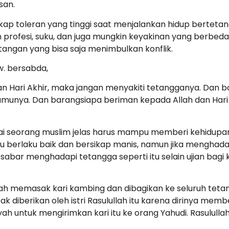
san.
sikap toleran yang tinggi saat menjalankan hidup bertetan
ofesi, suku, dan juga mungkin keyakinan yang berbeda. Ji
tangan yang bisa saja menimbulkan konflik.
aw. bersabda,
n Hari Akhir, maka jangan menyakiti tetangganya. Dan 
munya. Dan barangsiapa beriman kepada Allah dan Hari A
agai seorang muslim jelas harus mampu memberi kehidup
u berlaku baik dan bersikap manis, namun jika menghad
sabar menghadapi tetangga seperti itu selain ujian bagi 
syah memasak kari kambing dan dibagikan ke seluruh tet
k diberikan oleh istri Rasulullah itu karena dirinya mem
h untuk mengirimkan kari itu ke orang Yahudi. Rasulull