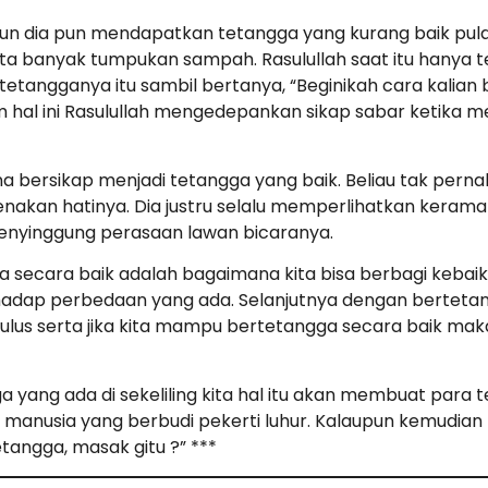
un dia pun mendapatkan tetangga yang kurang baik pula.
ata banyak tumpukan sampah. Rasulullah saat itu han
i tetangganya itu sambil bertanya, “Beginikah cara kal
hal ini Rasulullah mengedepankan sikap sabar ketika m
na bersikap menjadi tetangga yang baik. Beliau tak per
kan hatinya. Dia justru selalu memperlihatkan keramah
enyinggung perasaan lawan bicaranya.
secara baik adalah bagaimana kita bisa berbagi kebaika
rhadap perbedaan yang ada. Selanjutnya dengan bertet
 tulus serta jika kita mampu bertetangga secara baik m
yang ada di sekeliling kita hal itu akan membuat para t
 manusia yang berbudi pekerti luhur. Kalaupun kemudian
tangga, masak gitu ?” ***