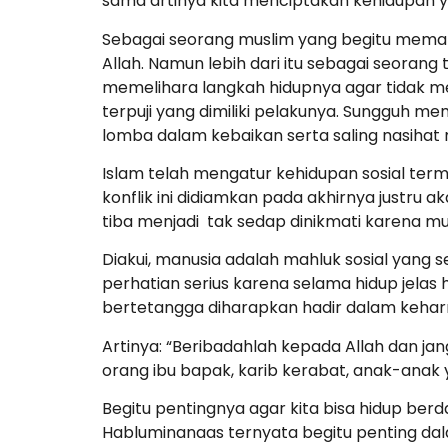
sama artinya kita menciptakan kehidupan yan
Sebagai seorang muslim yang begitu memah
Allah. Namun lebih dari itu sebagai seorang
memelihara langkah hidupnya agar tidak meny
terpuji yang dimiliki pelakunya. Sungguh m
lomba dalam kebaikan serta saling nasihat
Islam telah mengatur kehidupan sosial term
konflik ini didiamkan pada akhirnya justru
tiba menjadi tak sedap dinikmati karena 
Diakui, manusia adalah mahluk sosial yang 
perhatian serius karena selama hidup jelas 
bertetangga diharapkan hadir dalam kehar
Artinya: “Beribadahlah kepada Allah dan 
orang ibu bapak, karib kerabat, anak-anak y
Begitu pentingnya agar kita bisa hidup ber
Habluminanaas ternyata begitu penting dal