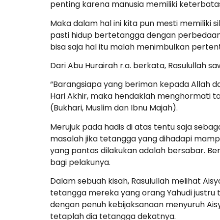
penting karena manusia memiliki keterbata
Maka dalam hal ini kita pun mesti memiliki 
pasti hidup bertetangga dengan perbedaan pr
bisa saja hal itu malah menimbulkan perten
Dari Abu Hurairah r.a. berkata, Rasulullah s
“Barangsiapa yang beriman kepada Allah da
Hari Akhir, maka hendaklah menghormati ta
(Bukhari, Muslim dan Ibnu Majah).
Merujuk pada hadis di atas tentu saja seb
masalah jika tetangga yang dihadapi mamp
yang pantas dilakukan adalah bersabar. Ber
bagi pelakunya.
Dalam sebuah kisah, Rasulullah melihat Ai
tetangga mereka yang orang Yahudi justru ta
dengan penuh kebijaksanaan menyuruh Aisya
tetaplah dia tetangga dekatnya.