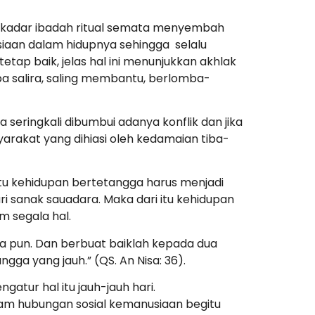
sekadar ibadah ritual semata menyembah
usiaan dalam hidupnya sehingga selalu
tap baik, jelas hal ini menunjukkan akhlak
pa salira, saling membantu, berlomba-
seringkali dibumbui adanya konflik dan jika
arakat yang dihiasi oleh kedamaian tiba-
 itu kehidupan bertetangga harus menjadi
ri sanak sauadara. Maka dari itu kehidupan
m segala hal.
a pun. Dan berbuat baiklah kepada dua
ga yang jauh.” (QS. An Nisa: 36).
atur hal itu jauh-jauh hari.
lam hubungan sosial kemanusiaan begitu