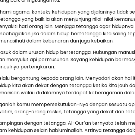
g baik di lingkungan itu.
ami agama, konteks kehidupan yang dijalaninya tidak 
 tetangga yang baik ia akan menjunjung nilai-nilai keman
akiti hati orang lain. Menjaga tetangga agar hidupnya te
embahagiakan jika dalam hidup bertetangga kita saling te
 menasihati dalam kebenaran dan juga kebaikan.
asuk dalam urusan hidup bertetangga. Hubungan manusia 
 akan menyulut api permusuhan. Sayang kehidupan bermasy
munculnya pertengkaran.
selalu bergantung kepada orang lain. Menyadari akan hal
hidup kita akan dekat dengan tetangga ketika kita jauh da
monisan walau di dalamnya terdapat keberagaman dala
janganlah kamu mempersekutukan-Nya dengan sesuatu ap
atim, orang-orang miskin, tetangga yang dekat dan tetang
dampingan dengan tetangga. Al-Qur’an ternyata telah meng
am kehidupan selain habluminallah. Artinya tetangga da