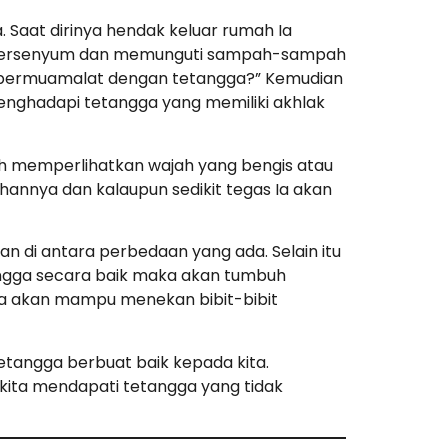
 Saat dirinya hendak keluar rumah Ia
ya tersenyum dan memunguti sampah-sampah
ian bermuamalat dengan tetangga?” Kemudian
enghadapi tetangga yang memiliki akhlak
nah memperlihatkan wajah yang bengis atau
annya dan kalaupun sedikit tegas Ia akan
n di antara perbedaan yang ada. Selain itu
angga secara baik maka akan tumbuh
aka akan mampu menekan bibit-bibit
etangga berbuat baik kepada kita.
 kita mendapati tetangga yang tidak