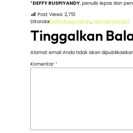
*
DEFFY RUSPIYANDY
, penulis lepas dan pe
Post Views:
2,751
Ditandai
Deffy Ruspiyandy
,
Hikmah Ma'arif
Tinggalkan Bal
Alamat email Anda tidak akan dipublikasikan
Komentar
*