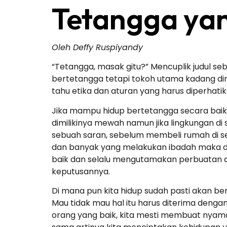
Tetangga yan
Oleh Deffy Ruspiyandy
“Tetangga, masak gitu?” Mencuplik judul se
bertetangga tetapi tokoh utama kadang diru
tahu etika dan aturan yang harus diperhati
Jika mampu hidup bertetangga secara baik
dimilikinya mewah namun jika lingkungan di 
sebuah saran, sebelum membeli rumah di se
dan banyak yang melakukan ibadah maka dap
baik dan selalu mengutamakan perbuatan d
keputusannya.
Di mana pun kita hidup sudah pasti akan ber
Mau tidak mau hal itu harus diterima denga
orang yang baik, kita mesti membuat nyama