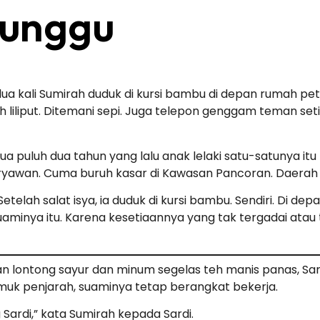
nunggu
ua kali Sumirah duduk di kursi bambu di depan rumah pe
 liliput. Ditemani sepi. Juga telepon genggam teman se
ua puluh dua tahun yang lalu anak lelaki satu-satunya itu
ryawan. Cuma buruh kasar di Kawasan Pancoran. Daerah 
 Setelah salat isya, ia duduk di kursi bambu. Sendiri. Di 
minya itu. Karena kesetiaannya yang tak tergadai atau te
rapan lontong sayur dan minum segelas teh manis panas, 
diamuk penjarah, suaminya tetap berangkat bekerja.
ardi,” kata Sumirah kepada Sardi.