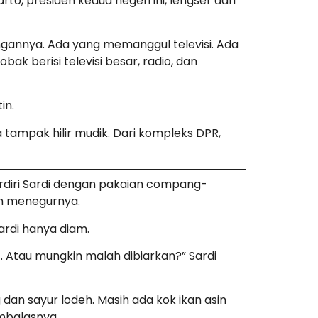
o, presiden kedua negeri ini, lengser dari
engannya. Ada yang memanggul televisi. Ada
 berisi televisi besar, radio, dan
in.
a tampak hilir mudik. Dari kompleks DPR,
erdiri Sardi dengan pakaian compang-
ah menegurnya.
ardi hanya diam.
 Atau mungkin malah dibiarkan?” Sardi
an sayur lodeh. Masih ada kok ikan asin
embalasnya.