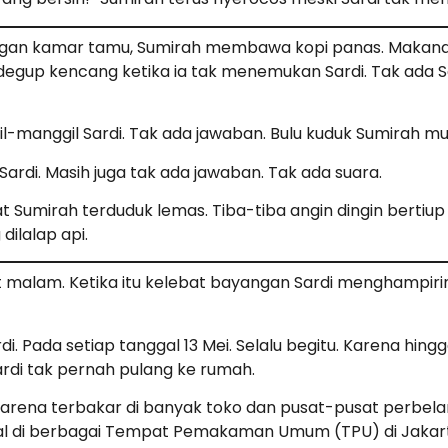
engan kamar tamu, Sumirah membawa kopi panas. Makanan 
egup kencang ketika ia tak menemukan Sardi. Tak ada Sa
-manggil Sardi. Tak ada jawaban. Bulu kuduk Sumirah mula
Sardi. Masih juga tak ada jawaban. Tak ada suara.
 Sumirah terduduk lemas. Tiba-tiba angin dingin bertiup
ilalap api.
t malam. Ketika itu kelebat bayangan Sardi menghampiri
i. Pada setiap tanggal 13 Mei. Selalu begitu. Karena hing
Sardi tak pernah pulang ke rumah.
rena terbakar di banyak toko dan pusat-pusat perbelan
l di berbagai Tempat Pemakaman Umum (TPU) di Jakarta 