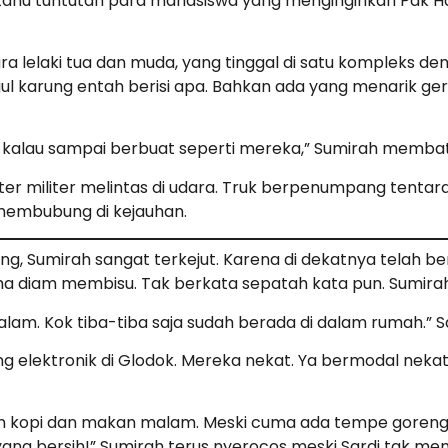
u tahu tuntutan para mahasiswa yang menginginkan Pak Hart
a lelaki tua dan muda, yang tinggal di satu kompleks d
arung entah berisi apa. Bahkan ada yang menarik gerobak
 kalau sampai berbuat seperti mereka,” Sumirah membat
pter militer melintas di udara. Truk berpenumpang tentar
membubung di kejauhan.
g, Sumirah sangat terkejut. Karena di dekatnya telah b
ma diam membisu. Tak berkata sepatah kata pun. Sumir
am. Kok tiba-tiba saja sudah berada di dalam rumah.” S
 elektronik di Glodok. Mereka nekat. Ya bermodal nekat.
kan kopi dan makan malam. Meski cuma ada tempe goreng d
yang bersih!” Sumirah terus nyerocos meski Sardi tak m