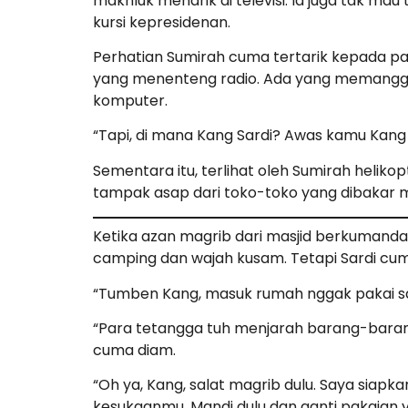
makhluk menarik di televisi. Ia juga tak ma
kursi kepresidenan.
Perhatian Sumirah cuma tertarik kepada par
yang menenteng radio. Ada yang memanggul k
komputer.
“Tapi, di mana Kang Sardi? Awas kamu Kang
Sementara itu, terlihat oleh Sumirah heliko
tampak asap dari toko-toko yang dibakar 
Ketika azan magrib dari masjid berkumandan
camping dan wajah kusam. Tetapi Sardi cu
“Tumben Kang, masuk rumah nggak pakai sal
“Para tetangga tuh menjarah barang-barang
cuma diam.
“Oh ya, Kang, salat magrib dulu. Saya siap
kesukaanmu. Mandi dulu dan ganti pakaian 