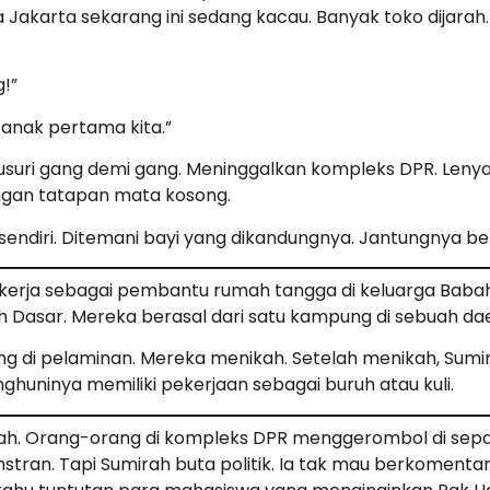
a Jakarta sekarang ini sedang kacau. Banyak toko dijarah.
!”
 anak pertama kita.”
usuri gang demi gang. Meninggalkan kompleks DPR. Lenyap
gan tatapan mata kosong.
 sendiri. Ditemani bayi yang dikandungnya. Jantungnya b
erja sebagai pembantu rumah tangga di keluarga Babah A
ah Dasar. Mereka berasal dari satu kampung di sebuah da
ung di pelaminan. Mereka menikah. Setelah menikah, Su
ghuninya memiliki pekerjaan sebagai buruh atau kuli.
mah. Orang-orang di kompleks DPR menggerombol di sep
tran. Tapi Sumirah buta politik. Ia tak mau berkomentar