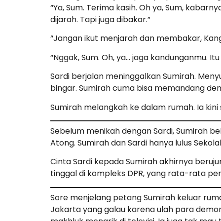
“Ya, Sum. Terima kasih. Oh ya, Sum, kabarny
dijarah. Tapi juga dibakar.”
“Jangan ikut menjarah dan membakar, Kang
“Nggak, Sum. Oh, ya… jaga kandunganmu. Itu
Sardi berjalan meninggalkan Sumirah. Meny
bingar. Sumirah cuma bisa memandang den
Sumirah melangkah ke dalam rumah. Ia kini
Sebelum menikah dengan Sardi, Sumirah bek
Atong. Sumirah dan Sardi hanya lulus Sekol
Cinta Sardi kepada Sumirah akhirnya beruj
tinggal di kompleks DPR, yang rata-rata pen
Sore menjelang petang Sumirah keluar ru
Jakarta yang galau karena ulah para demons