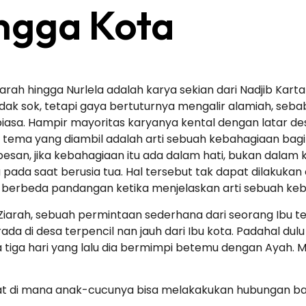
ngga Kota
rah hingga Nurlela adalah karya sekian dari Nadjib Karta
tidak sok, tetapi gaya bertuturnya mengalir alamiah, seb
sa. Hampir mayoritas karyanya kental dengan latar de
ema yang diambil adalah arti sebuah kebahagiaan bagi s
san, jika kebahagiaan itu ada dalam hati, bukan dalam k
pada saat berusia tua. Hal tersebut tak dapat dilakuk
a berbeda pandangan ketika menjelaskan arti sebuah keb
 Ziarah, sebuah permintaan sederhana dari seorang Ibu
 di desa terpencil nan jauh dari Ibu kota. Padahal dulu
 tiga hari yang lalu dia bermimpi betemu dengan Ayah. Me
t di mana anak-cucunya bisa melakakukan hubungan bat