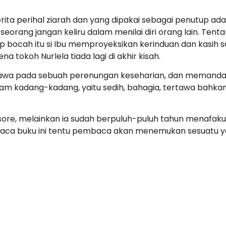
ta perihal ziarah dan yang dipakai sebagai penutup adala
eorang jangan keliru dalam menilai diri orang lain. Ten
p bocah itu si Ibu memproyeksikan kerinduan dan kasih
na tokoh Nurlela tiada lagi di akhir kisah.
awa pada sebuah perenungan keseharian, dan memandang 
am kadang-kadang, yaitu sedih, bahagia, tertawa bahkan 
 sore, melainkan ia sudah berpuluh-puluh tahun menafak
baca buku ini tentu pembaca akan menemukan sesuatu ya