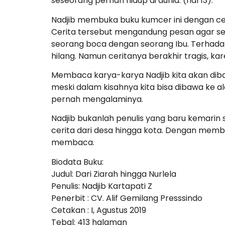
seseorang pernah hidup di dunia. (hal 13).
Nadjib membuka buku kumcer ini dengan ceri
Cerita tersebut mengandung pesan agar ses
seorang boca dengan seorang Ibu. Terhada
hilang. Namun ceritanya berakhir tragis, kare
Membaca karya-karya Nadjib kita akan dib
meski dalam kisahnya kita bisa dibawa ke al
pernah mengalaminya.
Nadjib bukanlah penulis yang baru kemarin
cerita dari desa hingga kota. Dengan mem
membaca.
Biodata Buku:
Judul: Dari Ziarah hingga Nurlela
Penulis: Nadjib Kartapati Z
Penerbit : CV. Alif Gemilang Presssindo
Cetakan : I, Agustus 2019
Tebal: 413 halaman