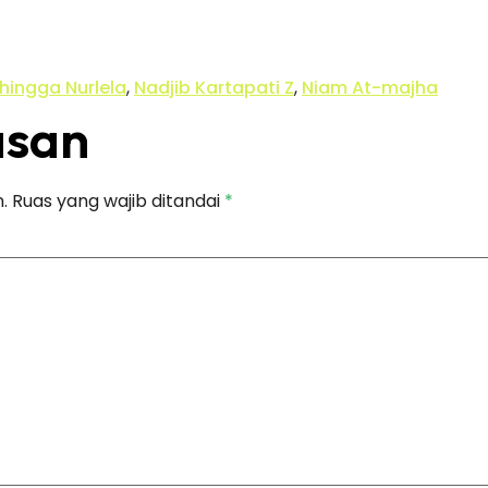
 hingga Nurlela
,
Nadjib Kartapati Z
,
Niam At-majha
asan
.
Ruas yang wajib ditandai
*