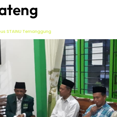
ateng
mpus STAINU Temanggung