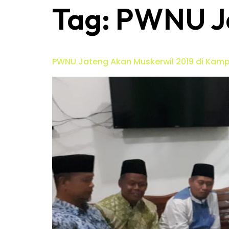
Tag:
PWNU J
PWNU Jateng Akan Muskerwil 2019 di Ka