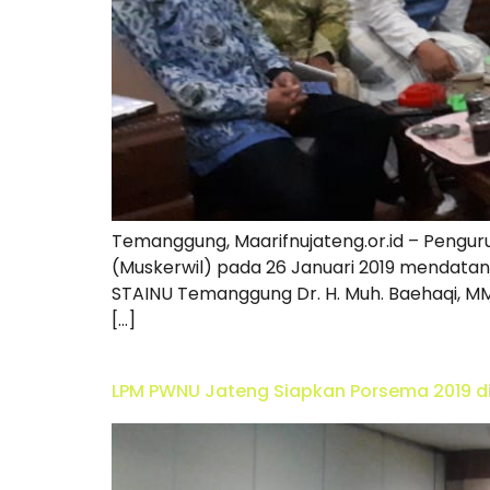
Temanggung, Maarifnujateng.or.id – Pengu
(Muskerwil) pada 26 Januari 2019 mendatan
STAINU Temanggung Dr. H. Muh. Baehaqi, MM
[…]
LPM PWNU Jateng Siapkan Porsema 2019 