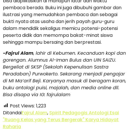
bisa diaplikasikan di manapun latar dan waktu
pembaca berada. Buku ini juga dibubuhi gambar dan
ilustrasi yang memudahkan pembaca dan sebagai
bukti nyata atas usaha dan jerih payah guru-guru
dalam mendidik sekaligus memicu potensi-potensi
peserta didik dan memompa bakat-minat siswa
sehingga mampu bersaing dan berprestasi.
-Fajrul Alam
, lahir di Kebumen. Kecanduan kopi dan
gorengan. Alumnus Al-Iman Bulus dan UIN SAIZU.
Bergeliat di SKSP (Sekolah Kepenulisan Sastra
Peradaban) Purwokerto. Sekarang menjadi pengajar
di MI Ma’arif Beji. Karyanya masuk di beragam koran,
buku antologi puisi, majalah, dan media online dll.
Bisa disapa via IG: fajrulalam
Post Views:
1,223
Ditandai
Fajrul Alam
,
Spirit Pedagogis Antologi Esai
"Ruang Kelas yang Terus Bergerak" Karya Hidayat
Raharja