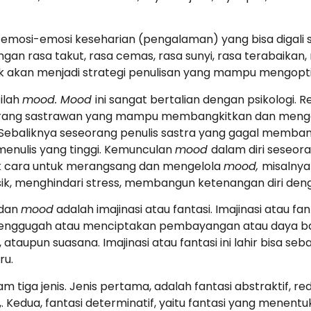
i emosi-emosi keseharian (pengalaman) yang bisa digali 
gan rasa takut, rasa cemas, rasa sunyi, rasa terabaikan
aik akan menjadi strategi penulisan yang mampu mengo
ilah
mood. Mood
ini sangat bertalian dengan psikologi.
eorang sastrawan yang mampu membangkitkan dan meng
ik. Sebaliknya seseorang penulis sastra yang gagal mem
menulis yang tinggi. Kemunculan
mood
dalam diri seseor
yak cara untuk merangsang dan mengelola
mood,
misalny
, menghindari stress, membangun ketenangan diri dengan 
 dan
mood
adalah imajinasi atau fantasi. Imajinasi atau fa
ggugah atau menciptakan pembayangan atau daya bay
a, ataupun suasana. Imajinasi atau fantasi ini lahir bisa
ru.
tiga jenis. Jenis pertama, adalah fantasi abstraktif, re
Kedua, fantasi determinatif, yaitu fantasi yang menentuk