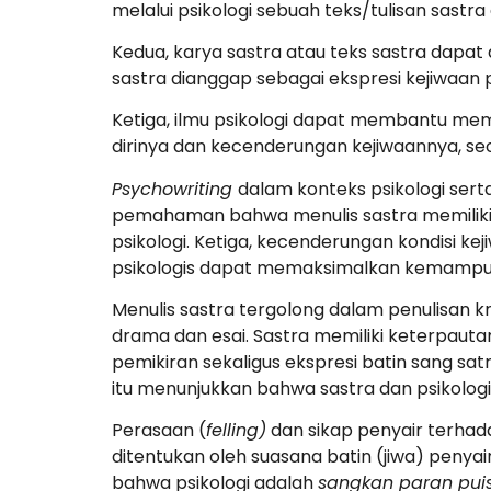
melalui psikologi sebuah teks/tulisan sastra
Kedua, karya sastra atau teks sastra dapat 
sastra dianggap sebagai ekspresi kejiwaan 
Ketiga, ilmu psikologi dapat membantu me
dirinya dan kecenderungan kejiwaannya, 
Psychowriting
dalam konteks psikologi sert
pemahaman bahwa menulis sastra memiliki k
psikologi. Ketiga, kecenderungan kondisi ke
psikologis dapat memaksimalkan kemampua
Menulis sastra tergolong dalam penulisan krea
drama dan esai. Sastra memiliki keterpauta
pemikiran sekaligus ekspresi batin sang sat
itu menunjukkan bahwa sastra dan psikologi 
Perasaan (
felling)
dan sikap penyair terha
ditentukan oleh suasana batin (jiwa) penyair
bahwa psikologi adalah
sangkan paran puis