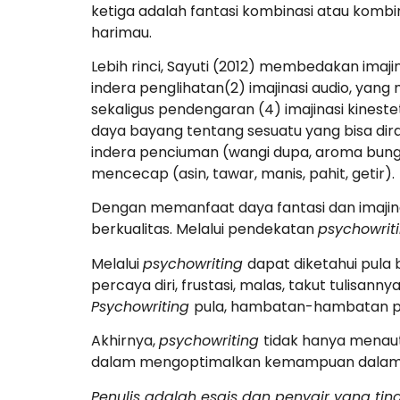
ketiga adalah fantasi kombinasi atau kombin
harimau.
Lebih rinci, Sayuti (2012) membedakan imaji
indera penglihatan(2) imajinasi audio, yan
sekaligus pendengaran (4) imajinasi kines
daya bayang tentang sesuatu yang bisa dira
indera penciuman (wangi dupa, aroma bunga
mencecap (asin, tawar, manis, pahit, getir).
Dengan memanfaat daya fantasi dan imajin
berkualitas. Melalui pendekatan
psychowrit
Melalui
psychowriting
dapat diketahui pula
percaya diri, frustasi, malas, takut tulisan
Psychowriting
pula, hambatan-hambatan psik
Akhirnya,
psychowriting
tidak hanya menautk
dalam mengoptimalkan kemampuan dalam m
Penulis adalah esais dan penyair yang tin