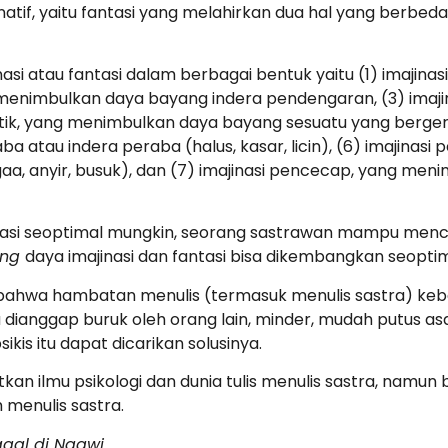
atif, yaitu fantasi yang melahirkan dua hal yang berbeda
nasi atau fantasi dalam berbagai bentuk yaitu (1) imajin
g menimbulkan daya bayang indera pendengaran, (3) imaji
tetik, yang menimbulkan daya bayang sesuatu yang berger
ba atau indera peraba (halus, kasar, licin), (6) imajin
a, anyir, busuk), dan (7) imajinasi pencecap, yang meni
asi seoptimal mungkin, seorang sastrawan mampu menci
ing
daya imajinasi dan fantasi bisa dikembangkan seopti
 bahwa hambatan menulis (termasuk menulis sastra) keban
nya dianggap buruk oleh orang lain, minder, mudah putus asa
is itu dapat dicarikan solusinya.
an ilmu psikologi dan dunia tulis menulis sastra, namun bi
enulis sastra.
ggal di Ngawi