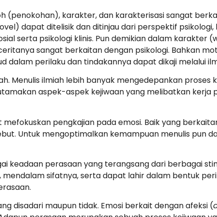
oh (penokohan), karakter, dan karakterisasi sangat berka
 dapat ditelisik dan ditinjau dari perspektif psikologi, ba
sosial serta psikologi klinis. Pun demikian dalam karakte
eritanya sangat berkaitan dengan psikologi. Bahkan mo
 dalam perilaku dan tindakannya dapat dikaji melalui ilm
ah. Menulis ilmiah lebih banyak mengedepankan proses k
utamakan aspek-aspek kejiwaan yang melibatkan kerja ps
at mefokuskan pengkajian pada emosi. Baik yang berkai
sebut. Untuk mengoptimalkan kemampuan menulis pun da
bagai keadaan perasaan yang terangsang dari berbagai 
 mendalam sifatnya, serta dapat lahir dalam bentuk peri
erasaan.
ng disadari maupun tidak. Emosi berkait dengan afeksi (