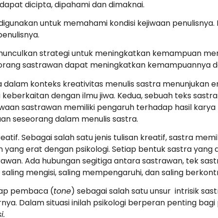
 dapat dicipta, dipahami dan dimaknai.
digunakan untuk memahami kondisi kejiwaan penulisnya. Dal
penulisnya.
munculkan strategi untuk meningkatkan kemampuan men
seorang sastrawan dapat meningkatkan kemampuannya da
a dalam konteks kreativitas menulis sastra menunjukan e
eberkaitan dengan ilmu jiwa. Kedua, sebuah teks sastra
jiwaan sastrawan memiliki pengaruh terhadap hasil karya t
n seseorang dalam menulis sastra.
tif. Sebagai salah satu jenis tulisan kreatif, sastra memili
n yang erat dengan psikologi. Setiap bentuk sastra yan
rawan. Ada hubungan segitiga antara sastrawan, tek sastr
saling mengisi, saling mempengaruhi, dan saling berkontr
dap pembaca (
tone
) sebagai salah satu unsur intrisik sa
nya. Dalam situasi inilah psikologi berperan penting bagi
i.