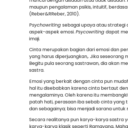
muncul dengan disadari atau tidak disadar
maupun pengalaman psikis, intuitif, berdas
(Reber&RReber, 2010).
P
sychowriting
sebagai upaya atau strate
aspek-aspek emosi.
Psycowriting
dapat me
imaji.
Cinta merupakan bagian dari emosi dan pe
yang harus diperjuangkan,. Jika seseorang 
Begitu pula seorang sastrawan, dia akan me
sastra.
Emosi yang berkait dengan cinta pun mudah
hal itu disebabkan karena cinta bertaut d
mengalaminya. Oleh karena itu membangkit
patah hati, perasaan iba sebab cinta yang 
dan sebagainya; bisa menjadi sarana untu
Secara realitanya pun karya-karya sastra ya
karya-karya klasik seperti Ramayana, Mahab