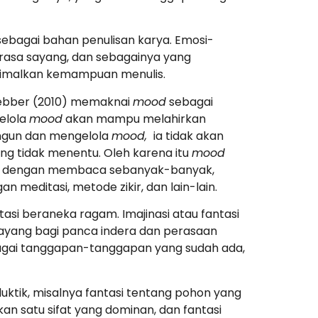
sebagai bahan penulisan karya. Emosi-
, rasa sayang, dan sebagainya yang
ptimalkan kemampuan menulis.
 Rebber (2010) memaknai
mood
sebagai
elola
mood
akan mampu melahirkan
bangun dan mengelola
mood,
ia tidak akan
ang tidak menentu. Oleh karena itu
mood
a dengan membaca sebanyak-banyak,
meditasi, metode zikir, dan lain-lain.
ntasi beraneka ragam. Imajinasi atau fantasi
ang bagi panca indera dan perasaan
 sebagai tanggapan-tanggapan yang sudah ada,
duktik, misalnya fantasi tentang pohon yang
an satu sifat yang dominan, dan fantasi