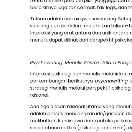
tentu memiliki pola berpikir yang juga cermat,
berpikirnya juga tak cermat, tak logis, dan ta
Tulisan adalah cermin jiwa seseorang. Seti
seorang penulis dalam melahirkan tulisan-tu
Interaksi yang erat antara dan unik antara m
menulis dapat dilihat dari perspektif psikolog
Psychowriting: Menulis Sastra dalam Perspek
Interaksi psikologi dan menulis melahirkan
p
perkembangan berikutnya,
psychowriting
t
strategi menulis melalui perspektif psikolo
rasional.
Ada tiga alasan rasional utama yang menunj
adalah proses menuangkan ide/gasasan dal
melibatkan kondisi jiwa dan konteks psikolog
sosial, abnormalitas (psikologi abnormal), 