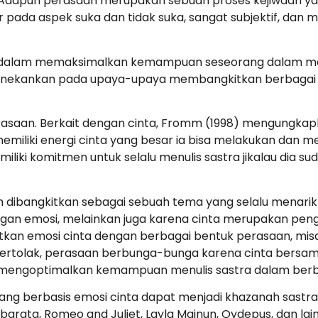
i. Adapun perasaan merupakan sebuah proses kejiwaan ya
ar pada aspek suka dan tidak suka, sangat subjektif, d
gi dalam memaksimalkan kemampuan seseorang dalam m
nekankan pada upaya-upaya membangkitkan berbagai as
rasaan. Berkait dengan cinta, Fromm (1998) mengungka
memiliki energi cinta yang besar ia bisa melakukan dan m
miliki komitmen untuk selalu menulis sastra jikalau dia 
 dibangkitkan sebagai sebuah tema yang selalu menarik u
engan emosi, melainkan juga karena cinta merupakan pe
kan emosi cinta dengan berbagai bentuk perasaan, mis
tertolak, perasaan berbunga-bunga karena cinta bersamb
k mengoptimalkan kemampuan menulis sastra dalam berb
ng berbasis emosi cinta dapat menjadi khazanah sastra du
arata, Romeo and Juliet, Layla Majnun, Oydepus, dan lai