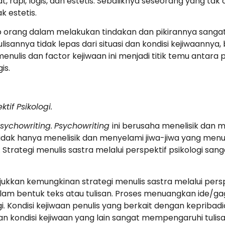
 rapi, logis, dan estetis. Sebaliknya seseorang yang tak ce
k estetis.
ap orang dalam melakukan tindakan dan pikirannya sangat
lisannya tidak lepas dari situasi dan kondisi kejiwaannya
enulis dan factor kejiwaan ini menjadi titik temu antara 
is.
tif Psikologi.
sychowriting.
Psychowriting
ini berusaha menelisik dan 
idak hanya menelisik dan menyelami jiwa-jiwa yang menu
gi. Strategi menulis sastra melalui perspektif psikologi 
ukkan kemungkinan strategi menulis sastra melalui perspe
am bentuk teks atau tulisan. Proses menuangkan ide/ga
i. Kondisi kejiwaan penulis yang berkait dengan kepribadi
dan kondisi kejiwaan yang lain sangat mempengaruhi tulisa