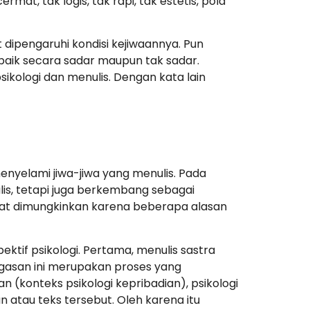
rmat, tak logis, tak rapi, tak estetis, pola
 dipengaruhi kondisi kejiwaannya. Pun
, baik secara sadar maupun tak sadar.
psikologi dan menulis. Dengan kata lain
menyelami jiwa-jiwa yang menulis. Pada
lis, tetapi juga berkembang sebagai
sangat dimungkinkan karena beberapa alasan
ktif psikologi. Pertama, menulis sastra
gasan ini merupakan proses yang
an (konteks psikologi kepribadian), psikologi
n atau teks tersebut. Oleh karena itu