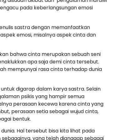
ng disadari akibat dari pengalaman indrawi
an mengacu pada keberlangsungan emosi
enulis sastra dengan memanfaatkan
pek emosi, misalnya aspek cinta dan
pkan bahwa cinta merupakan sebuah seni
enaklukkan apa saja demi cinta tersebut.
sudah mempunyai rasa cinta terhadap dunia
ntuk digarap dalam karya sastra. Selain
ngalaman psikis yang hampir semua
alnya perasaan kecewa karena cinta yang
ut, perasaan setia sebagai wujud cinta,
agai bentuk.
nia. Hal tersebut bisa kita lihat pada
n sebagainya, yang telah dianggap sebagai