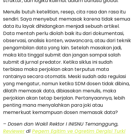
struktur, dan logika kalimat dalam bahasa global.
Menulis butuh ketelitian, resep, cita rasa dan rasa itu
sendiri. Saya menyebut memasak karena tidak semua
data itu layak dihidangkan menjadi sebuah artikel.
Data mentah perlu diolah baik itu dari dokumentasi,
observasi, analisis konten, wawancara, atau dari teknik
pengambilan data yang lain. Setelah masakan jadi,
maka kita tinggal submit dan jangan sampai salah
submit di jurnal predator. Ketika siklus ini sudah
terbiasa maka perjokian akan terputus mata
rantainya secara otomatis. Meski sudah ada regulasi
yang mengatur, namun ketika SDM dosen tidak dibina,
dilatih memasak data, dibiasakan menulis, maka
perjokian akan tetap berjalan. Pertanyaannya, lebih
penting mana menyalahkan para joki atau
memerkuat kemampuan dosen memasak data?
– Dosen dan Wakil Rektor I INISNU Temanggung,
Reviewer
di
Pegem Egitim ve Ogretim Dergisi Turki