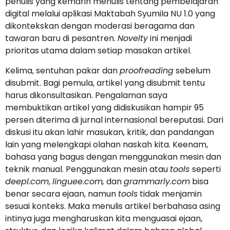
penulis yang kemarin menulis tentang pembelajaran
digital melalui aplikasi Maktabah Syumila NU 1.0 yang
dikontekskan dengan moderasi beragama dan
tawaran baru di pesantren.
Novelty
ini menjadi
prioritas utama dalam setiap masakan artikel.
Kelima, sentuhan pakar dan
proofreading
sebelum
disubmit. Bagi pemula, artikel yang disubmit tentu
harus dikonsultasikan. Pengalaman saya
membuktikan artikel yang didiskusikan hampir 95
persen diterima di jurnal internasional bereputasi. Dari
diskusi itu akan lahir masukan, kritik, dan pandangan
lain yang melengkapi olahan naskah kita. Keenam,
bahasa yang bagus dengan menggunakan mesin dan
teknik manual. Penggunakan mesin atau
tools
seperti
deepl.com
,
linguee.com,
dan
grammarly.com
bisa
benar secara ejaan, namun
tools
tidak menjamin
sesuai konteks. Maka menulis artikel berbahasa asing
intinya juga mengharuskan kita menguasai ejaan,