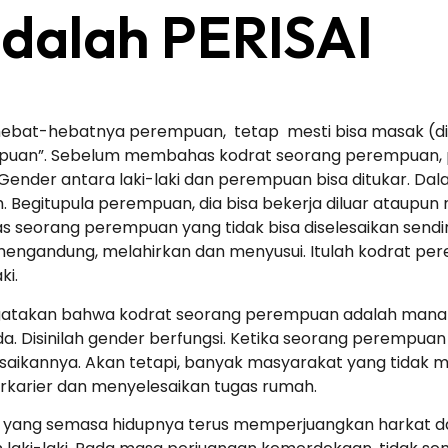
dalah PERISAI
sehebat-hebatnya perempuan, tetap mesti bisa masak (
uan”. Sebelum membahas kodrat seorang perempuan, per
ender antara laki-laki dan perempuan bisa ditukar. Dalam
. Begitupula perempuan, dia bisa bekerja diluar ataupu
as seorang perempuan yang tidak bisa diselesaikan sendi
i mengandung, melahirkan dan menyusui. Itulah kodrat p
ki.
atakan bahwa kodrat seorang perempuan adalah manak,
a. Disinilah gender berfungsi. Ketika seorang perempuan
esaikannya. Akan tetapi, banyak masyarakat yang tidak
arier dan menyelesaikan tugas rumah.
ni, yang semasa hidupnya terus memperjuangkan harkat