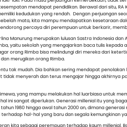
aki-laki. Pada masa perjuangan kemerdekaan, tidak s
esempatan mendapat pendidikan. Berawal dari situ, RA 
memiliki kedudukan yang rendah. Dengan perjuangan se
 sebelah mata, kita mampu mendapatkan kesetaraan dal
ndorong percaya diri perempuan untuk berkarir, memba
ina Manurung merupakan lulusan Sastra Indonesia dan An
 Rimba, yaitu sekolah yang mengajarkan baca tulis kepad
gar orang Rimba bisa melindungi diri mereka dari ketert
s dan merugikan orang Rimba.
tentu tak mudah. Dia bahkan sering mendapat penolaka
et tidak menyerah dan terus mengajar hingga akhirnya pa
timewa, yang mampu melakukan hal luarbiasa untuk mem
l ini sangat diperlukan. Generasi millenial itu yang bag
n tahun 1980 hingga awal tahun 2000 an, dimana generasi 
ibel terhadap hal-hal yang baru dan segala kemungkinan ya
eran kita sebagai perempuan terhadap kaum millenial. B