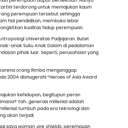
emua perempuan dapat bersekolah. Hanya
Kartini terdorong untuk memajukan kaum
orang perempuan tersebut sehingga
am hal pendidikan, membuka lebar
ngkitkan kualitas hidup perempuan.
tropologi Universitas Padjajaran. Butet
a anak-anak Suku Anak Dalam di pedalaman
indasan pihak luar. Seperti, perusahaan yang
n karena orang Rimba menganggap
da 2004 dianugerahi “Heroes of Asia Award
ajukan kehidupan, begitupun peran
aimana? Yah…generasi millenial adalah
millenial tumbuh pada era teknologi dan
ng akan terjadi.
agi saya
woman are shields
, perempuan