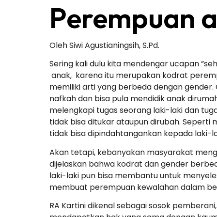
Perempuan a
Oleh Siwi Agustianingsih, S.Pd.
Sering kali dulu kita mendengar ucapan ”
anak, karena itu merupakan kodrat peremp
memiliki arti yang berbeda dengan gender. G
nafkah dan bisa pula mendidik anak dirumah
melengkapi tugas seorang laki-laki dan tug
tidak bisa ditukar ataupun dirubah. Sepert
tidak bisa dipindahtangankan kepada laki-la
Akan tetapi, kebanyakan masyarakat meng
dijelaskan bahwa kodrat dan gender berbed
laki-laki pun bisa membantu untuk menyel
membuat perempuan kewalahan dalam berk
RA Kartini dikenal sebagai sosok pembera