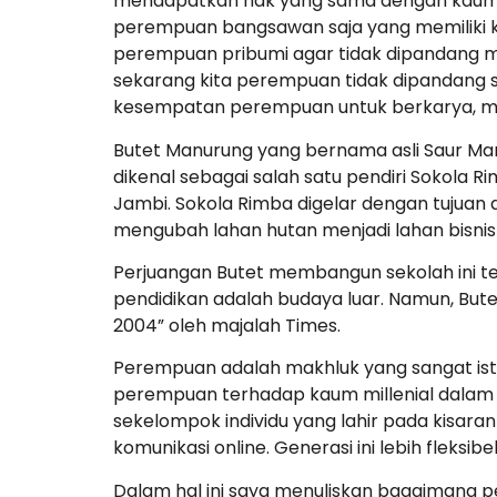
mendapatkan hak yang sama dengan kaum l
perempuan bangsawan saja yang memiliki k
perempuan pribumi agar tidak dipandang 
sekarang kita perempuan tidak dipandang
kesempatan perempuan untuk berkarya, me
Butet Manurung yang bernama asli Saur Marl
dikenal sebagai salah satu pendiri Sokola
Jambi. Sokola Rimba digelar dengan tujuan a
mengubah lahan hutan menjadi lahan bisni
Perjuangan Butet membangun sekolah ini 
pendidikan adalah budaya luar. Namun, But
2004” oleh majalah Times.
Perempuan adalah makhluk yang sangat is
perempuan terhadap kaum millenial dalam ha
sekelompok individu yang lahir pada kisara
komunikasi online. Generasi ini lebih fleks
Dalam hal ini saya menuliskan bagaimana p