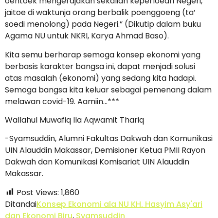
oentoek mengerdjakan sekalian keperloean Negeri,
jaitoe di waktunja orang berbalik poenggoeng (ta’
soedi menolong) pada Negeri.” (Dikutip dalam buku
Agama NU untuk NKRI, Karya Ahmad Baso).
Kita semu berharap semoga konsep ekonomi yang
berbasis karakter bangsa ini, dapat menjadi solusi
atas masalah (ekonomi) yang sedang kita hadapi.
Semoga bangsa kita keluar sebagai pemenang dalam
melawan covid-19. Aamiin…***
Wallahul Muwafiq Ila Aqwamit Thariq
-Syamsuddin, Alumni Fakultas Dakwah dan Komunikasi
UIN Alauddin Makassar, Demisioner Ketua PMII Rayon
Dakwah dan Komunikasi Komisariat UIN Alauddin
Makassar.
Post Views:
1,860
Ditandai
Konsep Ekonomi ala NU KH. Hasyim Asy'ari
dan Ekonomi Biru
,
Syamsuddin