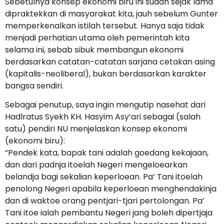
Sebetulnya konsep ekonomi biru ini sudah sejak lama
dipraktekkan di masyarakat kita, jauh sebelum Gunter
memperkenalkan istilah tersebut. Hanya saja tidak
menjadi perhatian utama oleh pemerintah kita
selama ini, sebab sibuk membangun ekonomi
berdasarkan catatan-catatan sarjana cetakan asing
(kapitalis-neoliberal), bukan berdasarkan karakter
bangsa sendiri.
Sebagai penutup, saya ingin mengutip nasehat dari
Hadlratus Syekh KH. Hasyim Asy’ari sebagai (salah
satu) pendiri NU menjelaskan konsep ekonomi
(ekonomi biru):
“Pendek kata, bapak tani adalah goedang kekajaan,
dan dari padnja itoelah Negeri mengeloearkan
belandja bagi sekalian keperloean. Pa’ Tani itoelah
penolong Negeri apabila keperloean menghendakinja
dan di waktoe orang pentjari-tjari pertolongan. Pa’
Tani itoe ialah pembantu Negeri jang boleh dipertjaja