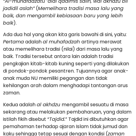
“Al-muhafadzatu ‘alal qadimis salih, wal akhdzu bil
jadidil aslah”
(
Memelihara tradisi masa lalu yang
baik, dan mengambil kebiasaan baru yang lebih
baik
).
Ada dua hal yang akan kita garis bawahi di sini, yaitu:
Pertama
adalah
al muhafadzah
artinya merawat
atau memelihara tradisi (nilai) dari masa lalu yang
baik. Tradisi tersebut antara lain adalah tradisi
pengkajian kitab-kitab kuning seperti yang dilakukan
di pondok-pondok pesantren. Tujuannya agar anak-
anak muda NU memiliki pegangan dan tidak
kehilangan arah dalam menghadapi tantangan arus
zaman.
Kedua adalah
al akhdzu
mengambil sesuatu di masa
sekarang atau melakukan pembaharuan, yang dalam
istilah fikih disebut “
Tajdid.
” Tajdid ini dibutuhkan agar
pemahaman terhadap ajaran Islam tidak jumud dan
kaku sehingga tetap sesuai dengan kondisi (
zaman