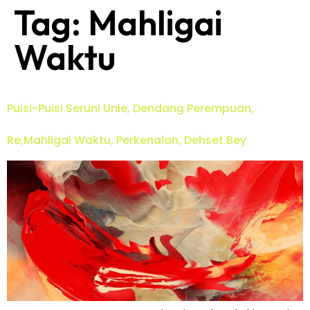
Tag:
Mahligai
Waktu
Puisi-Puisi Seruni Unie, Dendang Perempuan,
Re,Mahligai Waktu, Perkenalan, Dehset Bey