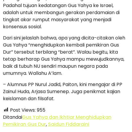
Padahal tujuan kedatangan Gus Yahya ke Israel,
adalah untuk membangun gerakan perdamaian di
tingkat akar rumput masyarakat yang menjadi
konsensus sosial.
Dari sini jelaslah bahwa, apa yang dicita-citakan oleh
Gus Yahya “menghidupkan kembali pemikiran Gus
Dur” tersebut terbilang “berat”. Walau begitu, kita
tetap berharap Gus Yahya mampu mewujudkannya,
baik di tubuh NU sendiri maupun negara pada
umumnya. Wallahu A’lam.
– Alumnus PP Nurul Jadid, Paiton, kini mengajar di PP
Zainul Huda, Arjasa Sumenep. Juga penikmat kajian
keislaman dan filsafat.
Post Views:
955
Ditandai
Gus Yahya dan Ikhtiar Menghidupkan
Pemikiran Gus Dur
,
Saidun Fiddaraini